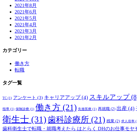
2021年8月
2021年6月
2021年5月
2021年4月
2021年3月
2021年2月
カテゴリー
働き方
転職
タグ一覧
スキルアップ
(8
キャリアアップ
(4)
アンケート
(3)
TC
(1)
働き方
(21)
出産
(4)
再就職
(2)
指導
(1)
保険診療
(1)
先進医療
(1)
衛生士
(31)
歯科診療所
(21)
残業
(2)
求人倍率
(
歯科衛生士で転職・就職考えたら
はとらく
DHのお仕事モヤ